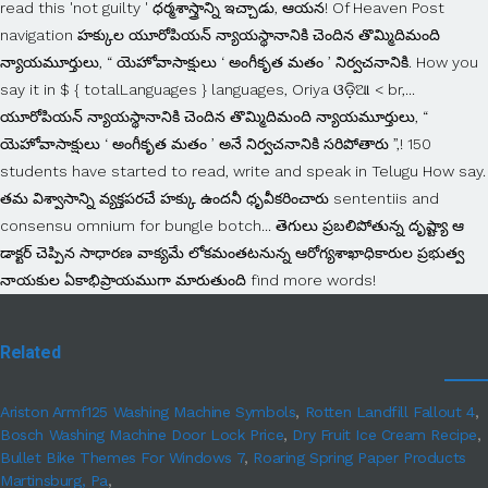
Related
Ariston Armf125 Washing Machine Symbols
,
Rotten Landfill Fallout 4
,
Bosch Washing Machine Door Lock Price
,
Dry Fruit Ice Cream Recipe
,
Bullet Bike Themes For Windows 7
,
Roaring Spring Paper Products
Martinsburg, Pa
,