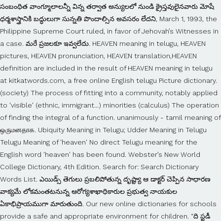
సంబంధిత వాంగ్మూలాలన్నీ విన్న తర్వాత అన్యులలో నుండి క్రైస్తవులైనవారు మోషే
ధర్మశాస్త్రానికి బద్ధులుగా సున్నతి పొందాల్సిన అవసరం లేదని, March 1, 1993, the
Philippine Supreme Court ruled, in favor of Jehovah’s Witnesses in
a case. మరే ప్రజలకూ ఇవ్వలేదు. HEAVEN meaning in telugu, HEAVEN
pictures, HEAVEN pronunciation, HEAVEN translation,HEAVEN
definition are included in the result of HEAVEN meaning in telugu
at kitkatwords.com, a free online English telugu Picture dictionary.
(society) The process of fitting into a community, notably applied
to 'visible' (ethnic, immigrant...) minorities (calculus) The operation
of finding the integral of a function. unanimously - tamil meaning of
ஒருமனதாக. Ubiquity Meaning in Telugu; Udder Meaning in Telugu
Telugu Meaning of 'heaven' No direct Telugu meaning for the
English word 'heaven' has been found. Webster’s New World
College Dictionary, 4th Edition. Search for: Search Dictionary
Words List. ఎయిడ్స్ తెగులు ప్రబలిపోతున్న దృష్ట్యా ఆ డాక్టర్ చెప్పిన సాధారణ
వాక్యమే లోకమంతటనున్న ఆరోగ్యశాఖాధికారుల ప్రభుత్వ నాయకుల
ఏకాభిప్రాయముగా మారుతుంది. Our new online dictionaries for schools
provide a safe and appropriate environment for children. “ది స్టడీ