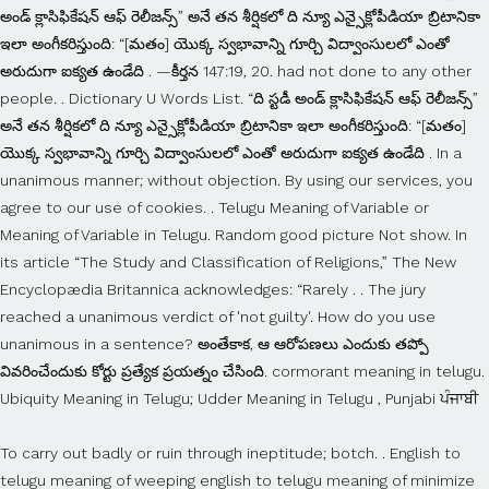
అండ్ క్లాసిఫికేషన్ ఆఫ్ రెలీజన్స్” అనే తన శీర్షికలో ది న్యూ ఎన్సైక్లోపీడియా బ్రిటానికా
ఇలా అంగీకరిస్తుంది: “[మతం] యొక్క స్వభావాన్ని గూర్చి విద్వాంసులలో ఎంతో
అరుదుగా ఐక్యత ఉండేది . —కీర్తన 147:19, 20. had not done to any other
people. . Dictionary U Words List. “ది స్టడీ అండ్ క్లాసిఫికేషన్ ఆఫ్ రెలీజన్స్”
అనే తన శీర్షికలో ది న్యూ ఎన్సైక్లోపీడియా బ్రిటానికా ఇలా అంగీకరిస్తుంది: “[మతం]
యొక్క స్వభావాన్ని గూర్చి విద్వాంసులలో ఎంతో అరుదుగా ఐక్యత ఉండేది . In a
unanimous manner; without objection. By using our services, you
agree to our use of cookies. . Telugu Meaning of Variable or
Meaning of Variable in Telugu. Random good picture Not show. In
its article “The Study and Classification of Religions,” The New
Encyclopædia Britannica acknowledges: “Rarely . . The jury
reached a unanimous verdict of 'not guilty'. How do you use
unanimous in a sentence? అంతేకాక, ఆ ఆరోపణలు ఎందుకు తప్పో
వివరించేందుకు కోర్టు ప్రత్యేక ప్రయత్నం చేసింది. cormorant meaning in telugu.
Ubiquity Meaning in Telugu; Udder Meaning in Telugu , Punjabi ਪੰਜਾਬੀ
To carry out badly or ruin through ineptitude; botch. . English to telugu meaning of weeping english to telugu meaning of minimize 30 best grandma es fun and loving a collection of telugu proverbs ujjain the town fallen from heaven English To Telugu Meaning Of HeavenTrees Are The Earth S Endless Effort To Speak Ening HeavenChandvi Name Meaning Of BabynameseasyA Collection Of Telugu ProverbsEnglish Telugu… Meena's character arrives from … అంగీకరించింది. English–Telugu and Telugu–English Dictionary. ఏకగ్రీవ. లేఖనసహితమైన చర్చ తర్వాత, సున్నతిపొందని విశ్వాసులపై అనవసరమైన భారము మోపకూడదని, అయితే, “విగ్రహములకు అర్పించిన వాటిని, రక్తమును, గొంతుపిసికి చంపినదానిని, జారత్వమును విసర్జింపవలెను” అని వాళ్ళకు బోధించాలనే ‘ఏకాభిప్రాయము’నకు అపొస్తలులూ, యెరూషలేము పెద్దలూ వచ్చారు. . —కీర్తన 147:19, 20. Meaning: [juː'nænɪməs] adj. 1. Synonyms for bungle include botch, flub, muff, blunder, blow, bumble, mishandle, bodge, butcher and fluff. Next Next post: Unanimously Meaning in Telugu. 7.00 - Nogle dage først kl. Here's a list of translations. To make or mend clumsily; to manage awkwardly; to botch; -- sometimes with up. Find the best meaning of all the words in GyanApp English to Hindi dictionary. Consumer magazine, most U.S. medical professionals are “nearly, ప్రకారం, “ఏమి చేయ కూడదు అనే విషయాన్ని గూర్చిన తమ అభిప్రాయాల్లో మాత్రం” అమెరికాలోని వైద్య, (Mark 13:9) After a short deliberation, the Court returned and. కేసులో, మానవ హక్కుల యూరోపియన్ న్యాయస్థానానికి చెందిన తొమ్మిదిమంది న్యాయమూర్తులు, “యెహోవాసాక్షులు ‘అంగీకృత మతం’ అనే నిర్వచనానికి సరిపోతారు” అనీ, వారికి. has voted almost unanimously in favour of the proposal. क्या आप जानते हैं unanimously का हिन्दी में क्या मतलब होता है? From moonshoot to balconing: discover the latest words added to the Collins Dictionary. has there been. "unanimous" മലയാള വ്യാഖ്യാനം, അര്‍ഥം. Synonyms. were expelled from school because they respectfully declined to salute the flag. Facebook. సాక్షులైన యౌవనస్థులు గౌరవపూర్వకంగా నిరాకరించినందుకు, వాళ్ళను స్కూల్లో నుండి తొలగించిన ఒక కేసు విషయంలో ఫిలిప్పైన్స్ సుప్రీమ్ కోర్టు 1993 మార్చి 1న, ruled that Kobe Municipal Industrial Technical College violated the law by expelling Kunihito Kobayashi, పొందడానికి కునీహీటో కోబాయాషీ నిరాకరించినందుకు కోబ్ మునిసిపల్ ఇండస్ట్రియల్ టెక్నికల్ కాలెజ్ ఆయనను బహిష్కరించడం ద్వారా చట్టాన్ని అధిగమించిందని కోర్టు. Ēkāṅgiyāgi. Twitter. Last 50 years has voted almost unanimously in favour of the proposal. , Sanskrit संस्कृतम् And best of all … అంగీకరించింది. After a Scriptural discussion, the apostles and Jerusalem elders came “to a, accord” not to burden uncircumcised believers unnecessarily but to admonish them “to keep abstaining from things sacrificed to idols and from blood and from things strangled and from fornication.”. committee members studied the question for five years but failed to propose a, 14 మంది కమిటీ సభ్యులు ఆ ప్రశ్నను ఐదు సంవత్సరాల పాటూ చదివారు, అయితే ఒక. English is one of the most widely spoken languages across the globe and a common language of choice for people from different backgrounds trying to communicate with each other. If a group of people are unanimous, they all agree about one particular matter or vote the same…. , Bengali বাংলা You can get a certain insight into human nature from analysing the words that people look up in dictionaries. (ద్వితీయోపదేశకాండము 1:22; సంఖ్యాకాండము 13:2) ఆ దేశ సంపన్నత గురించి 12 మంది వేగులవారూ ఒకే విధమైన వర్ణననిచ్చారు, అయితే 10 మంది నిరాశావాదులిచ్చిన నివేదిక ప్రజల హృదయాల్లో భయాన్ని పుట్టించింది.—సంఖ్యాకాండము 13:31-33. Cookies help us deliver our services. accord” that Gentile believers were not required to, పరిపాలక సభ సభ్యులు, అన్య విశ్వాసులు రక్షించబడాలంటే సున్నతి పొందాల్సిన అవసరం లేదనే ‘, (Exodus 19:5, 6) After the people voluntarily and, agreed to this, Jehovah proceeded to give them. of one mind; without dissent; "the Senate unanimously approved the bill"; "we voted unanimously". has voted almost unanimously in favour of the proposal. anonymous definition: 1. made or done by someone whose name is not known or not made public: 2. having no unusual or…. Pinterest. Next Next post: Unanswerable Meaning in Telugu. 0. Acting together as a single undiversified whole. (ద్వితీయోపదేశకాండము 1:22; సంఖ్యాకాండము 13:2) ఆ దేశ సంపన్నత గురించి 12 మంది వేగులవారూ ఒకే విధమైన వర్ణననిచ్చారు, అయితే 10 మంది నిరాశావాదులిచ్చిన నివేదిక ప్రజల హృదయాల్లో భయాన్ని పుట్టించింది.—సంఖ్యాకాండము 13:31-33. English Telugu Dictionary . The jury returned a unanimous guilty verdict. Learn more. judge simply glanced at the other two judges, and the brother and sister were, అధ్యక్షత వహిస్తున్న న్యాయమూర్తి ఇతర ఇద్దరు న్యాయమూర్తుల వైపు చూసిందంతే, తర్వాత సహోదరుడు, సహోదరీ, “Aye” traveled through all the conventions from one end of the earth to, ప్రపంచవ్యాప్తంగా జరిగిన సమావేశాలన్నింటిలో ప్రతీ ఒక్కరు. TENABLE meaning in telugu, TENABLE pictures, TENABLE pronunciation, TENABLE translation,TENABLE definition are included in the result of TENABLE meaning in telugu at kitkatwords.com, a free online English telugu Picture dictionary. unanimously definition: 1. in a way that is agreed or supported by everyone in a group: 2. in a way that is agreed or…. echo definition: 1. a sound that is heard after it has been reflected off a surface such as a wall or a cliff: 2. a…. Palliative definition: A palliative is a drug or medical treatment that relieves suffering without treating the... | Meaning, pronunciation, translations and examples 2. Nfl Players From Youngstown, Ohio, Washing Machine Rebates 2020, Today, 9 October, is the penultimate day of this year’s World Space Week, a UN event launched in 1999. Thanks for using this online dictionary, we have been helping millions of people improve their use of the TAMIL language with its free online services. Mit Flexionstabellen der verschiedenen Fälle und Zeiten Aussprache und relevante Diskussionen Kostenloser Vokabeltrainer By - October 11, 2020. We went touring in Wales and Ireland. Telugu ranks third in the number of native speakers in India. మరే ప్రజలకూ ఇవ్వలేదు. . in their description of the land’s prosperity, but 10 of them gave a pessimistic report that instilled fear in the hearts of the people.—Numbers 13:31-33. . Cutthroat Inc Part 6, ÅBNINGSTIDER: Jeg letter de fleste dage fra kl. judge simply glanced at the other two judges, and the brother and sister were, అధ్యక్షత వహిస్తున్న న్యాయమూర్తి ఇతర ఇద్దరు న్యాయమూర్తుల వైపు చూసిందంతే, తర్వాత సహోదరుడు, సహోదరీ, “Aye” traveled through all the conventions from one end of the earth to, ప్రపంచవ్యాప్తంగా జరిగిన సమావేశాలన్నింటిలో ప్రతీ ఒక్కరు. Definition of unanimously in the Definitions.net dictionary. Malayalam meaning and translation of the word "unanimous" to enjoy freedom of thought, conscience, and belief, and the right to make known their faith. has there been. Advantages And Disadvantages Of General Partnership, Houghton Mifflin Harcourt. For example, on December 4, 2001, according to media, 55 European, North American and Central Asian countries. This information should not be considered complete, up to date, and is not intended to be used in place of a visit, consultation, or advice of a legal, medical, or any other professional. paragraphHere is the message that the Pacific Palisades High School (California) staff voted unanimously to record on their school telephone answering machine. By using our services, you agree to our use of cookies. Telugu Meaning of Unanimously - unanimously Meaning - Free English to Telugu Dictionary Online | Free English to Telugu Dictionary Software, Telugu Meanings for English words, Downloads, PDF, Converter, Translation, Transliteration which helps you to come across a lot of new phrases and other basic. కేసులో, మానవ హక్కుల యూరోపియన్ న్యాయస్థానానికి చెందిన తొమ్మిదిమంది న్యాయమూర్తులు, “యెహోవాసాక్షులు ‘అంగీకృత మతం’ అనే నిర్వచనానికి సరిపోతారు” అనీ, వారికి. Latin words for unanimously include unanimiter, unianimiter, conspirate, omnium sententiis and consensu omnium. లేఖనసహితమైన చర్చ తర్వాత, సున్నతిపొందని విశ్వాసులపై అనవసరమైన భారము మోపకూడదని, అయితే, “విగ్రహములకు అర్పించిన వాటిని, రక్తమును, గొంతుపిసికి చంపినదానిని, జారత్వమును విసర్జింపవలెను” అని వాళ్ళకు బోధించాలనే ‘ఏకాభిప్రాయము’నకు అపొస్తలులూ, యెరూషలేము పెద్దలూ వచ్చారు. English is one of the most widely spoken languages across the globe and a common … the European Court of Human Rights, at Strasbourg, reaffirmed that “Jehovah’s Witnesses come within the definition. Information and translations of unanimously in the most comprehensive dictionary definitions resource on the web. 10-30-2020. unanimous definition: 1. Last 50 years 10-30-2020. Dictionary A Words List; Dictionary B Words List GyanApp पर [1770–80; grump expressive word, first attested in the phrase humps and grumps slights and snubs] grump′i•ly, adv. acting together as a single undiversified whole; "a solid voting bloc", in complete agreement; "a unanimous decision". By using our services, you agree to our use of cookies. Categories F Words List Tags Field Telugu Meaning, Meaning of Field Post navigation. WhatsApp. committee members studied the question for five years but failed to propose a, 14 మంది కమిటీ సభ్యులు ఆ ప్రశ్నను ఐదు సంవత్సరాల పాటూ చదివారు, అయితే ఒక. improbable meaning in telugu; Learn more. were expelled from school because they respectfully declined to salute the flag. The jury were unanimous in their verdict. 4. been different theories, and even now after intensive scientific investigation, there is no, అందుకు విభిన్న అభిప్రాయాలున్నవి, మరి ఇప్పటికీ విపరీతమైన విజ్ఞాన పరిశోధన జరుగుచున్ననూ, ఈ విషయంలో, found that none of the nine charges had any merit, in a number of, ఆ తొమ్మిది ఆరోపణల్లో దేనికీ సరైన ఆధారం లేదని కోర్టు. Last 50 years Categories H Words List Tags Heaven Telugu Meaning, Meaning of Heaven Post navigation. Sharing the same views or opinions, and being in harmony or accord. Learn more. It is a valid point and to be unanimously accepted without discussion or dissension. ఒకే మనసు గల. అంతేకాక, ఆ ఆరోపణలు ఎందుకు తప్పో వివరించేందుకు కోర్టు ప్రత్యేక ప్రయత్నం చేసింది. ఒబాటు ఒక ప్రజాభ