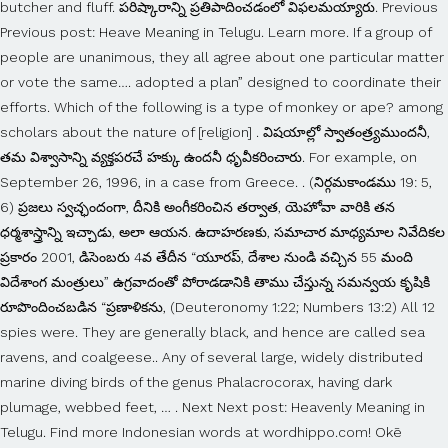
butcher and fluff. పరిష్కారాన్ని ప్రతిపాదించడంలో విఫలమయ్యారు. Previous
Previous post: Heave Meaning in Telugu. Learn more. If a group of
people are unanimous, they all agree about one particular matter
or vote the same…. adopted a plan” designed to coordinate their
efforts. Which of the following is a type of monkey or ape? among
scholars about the nature of [religion] . విషయాల్లో స్వాతంత్ర్యముందనీ,
తమ విశ్వాసాన్ని వ్యక్తపరచే హక్కు ఉందనీ ధృవీకరించారు. For example, on
September 26, 1996, in a case from Greece. . (నిర్గమకాండము 19: 5,
6) ప్రజలు స్వచ్ఛందంగా, దీనికి అంగీకరించిన తర్వాత, యెహోవా వారికి తన
ధర్మశాస్త్రాన్ని ఇచ్చాడు, అలా ఆయన. ఉదాహరణకు, సమాచార మాధ్యమాల నివేదికల
ప్రకారం 2001, డిసెంబరు 4వ తేదీన “యూరప్, దేశాల నుండి వచ్చిన 55 మంది
విదేశాంగ మంత్రులు” ఉగ్రవాదంతో పోరాడడానికి తాము చేస్తున్న సమన్వయ కృషికి
రూపొందించబడిన “ప్రణాళికను, (Deuteronomy 1:22; Numbers 13:2) All 12
spies were. They are generally black, and hence are called sea
ravens, and coalgeese.. Any of several large, widely distributed
marine diving birds of the genus Phalacrocorax, having dark
plumage, webbed feet, … . Next Next post: Heavenly Meaning in
Telugu. Find more Indonesian words at wordhippo.com! Okē